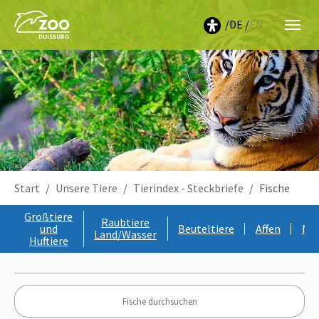
DE
EN
Sie sind hier:
Start
Unsere Tiere
Tierindex - Steckbriefe
Fische
Großtiere
Raubtiere
und
Beuteltiere
Affen
Nag
Land/Wasser
Huftiere