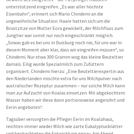
unterstützend eingreifen. „Es war aller höchste
Eisenbahn“, erinnert sich Mario Chindemi an die
ungewöhnliche Situation. Haare hatten sich um die
Brustzitze von Mutter Eora gewickelt, der Milchfluss zum
Jungtier war somit nur noch eingeschränkt möglich.
„Sowas gab es bei uns in Duisburg noch nie, für uns war in
diesem Moment aber klar, dass wir eingreifen müssen“, so
Chindemi. Nur etwa 300 Gramm wog das kleine Beuteltier
damals. Eilig wurde Spezialmilch zum Zufüttern
organisiert. Chindemi hierzu: „Eine Beuteltierexpertin aus
den Niederlanden mischte extra für uns Milchpulver nach
australischer Rezeptur zusammen – nur solche Milch kann
man zur Aufzucht von Koalas einsetzen. Mit abgekochtem
Wasser haben wir diese dann portionsweise angerührt und
Eerin angeboten“.
Tagsüber versorgten die Pfleger Eerin im Koalahaus,
reichten immer wieder Milch wie zarte Eukalyptusblätter
und beobachteten die Entwicklung genau. Am Abend