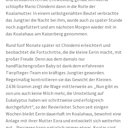
schlüpfte Mario Chindemi dann in die Rolle der
Koalamutter. In einem selbstgenähten Beutel verbrachte
das Jungtier die Nacht bei ihm, wurde auch zu später Stunde
noch zugefüttert und am nächsten Morgen wieder mit in
das Koalahaus am Kaiserberg genommen.
Rund fünf Monate später ist Chindemi erleichtert und
beobachtet die Fortschritte, die die kleine Eerin macht, mit
großer Freude. Denn aus dem damals nur
handflächengroßen Baby ist dank dem erfahrenen
Tierpfleger-Team ein kräftiges Jungtier geworden.
Regelmäßig kontrollieren sie das Gewicht der Kleinen.
2.636 Gramm zeigt die Wage mittlerweile an. „Nun gibt es
von uns auch keine Milch mehr, die Umstellung auf
Eukalyptus haben wir schrittweise und erfolgreich
durchgeführt“, so der Revierleiter. Schon seit einigen
Wochen bleibt Eerin dauerhaft im Koalahaus, bewohnt eine
Anlage mit ihrer Mutter Eora und entwickelt sich weiterhin
gut. „Passieren kann natürlich immer etwas, Koalas sind