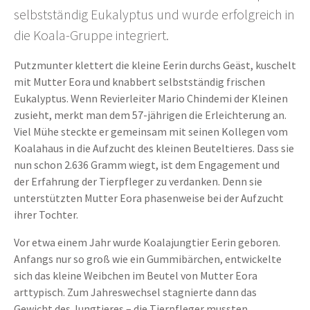
selbstständig Eukalyptus und wurde erfolgreich in
die Koala-Gruppe integriert.
Putzmunter klettert die kleine Eerin durchs Geäst, kuschelt
mit Mutter Eora und knabbert selbstständig frischen
Eukalyptus. Wenn Revierleiter Mario Chindemi der Kleinen
zusieht, merkt man dem 57-jährigen die Erleichterung an.
Viel Mühe steckte er gemeinsam mit seinen Kollegen vom
Koalahaus in die Aufzucht des kleinen Beuteltieres. Dass sie
nun schon 2.636 Gramm wiegt, ist dem Engagement und
der Erfahrung der Tierpfleger zu verdanken. Denn sie
unterstützten Mutter Eora phasenweise bei der Aufzucht
ihrer Tochter.
Vor etwa einem Jahr wurde Koalajungtier Eerin geboren.
Anfangs nur so groß wie ein Gummibärchen, entwickelte
sich das kleine Weibchen im Beutel von Mutter Eora
arttypisch. Zum Jahreswechsel stagnierte dann das
Gewicht des Jungtieres – die Tierpfleger mussten