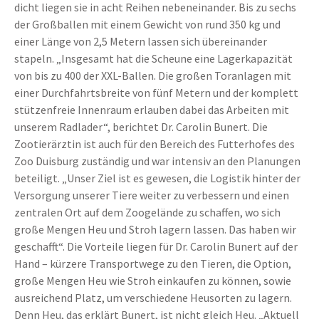
dicht liegen sie in acht Reihen nebeneinander. Bis zu sechs
der Großballen mit einem Gewicht von rund 350 kg und
einer Länge von 2,5 Metern lassen sich übereinander
stapeln. „Insgesamt hat die Scheune eine Lagerkapazität
von bis zu 400 der XXL-Ballen. Die großen Toranlagen mit
einer Durchfahrtsbreite von fünf Metern und der komplett
stützenfreie Innenraum erlauben dabei das Arbeiten mit
unserem Radlader“, berichtet Dr. Carolin Bunert. Die
Zootierärztin ist auch für den Bereich des Futterhofes des
Zoo Duisburg zuständig und war intensiv an den Planungen
beteiligt. „Unser Ziel ist es gewesen, die Logistik hinter der
Versorgung unserer Tiere weiter zu verbessern und einen
zentralen Ort auf dem Zoogelände zu schaffen, wo sich
große Mengen Heu und Stroh lagern lassen. Das haben wir
geschafft“. Die Vorteile liegen für Dr. Carolin Bunert auf der
Hand – kürzere Transportwege zu den Tieren, die Option,
große Mengen Heu wie Stroh einkaufen zu können, sowie
ausreichend Platz, um verschiedene Heusorten zu lagern.
Denn Heu, das erklärt Bunert, ist nicht gleich Heu. „Aktuell