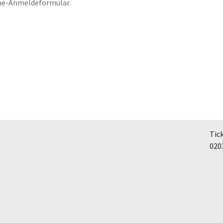
line-Anmeldeformular.
Tic
020