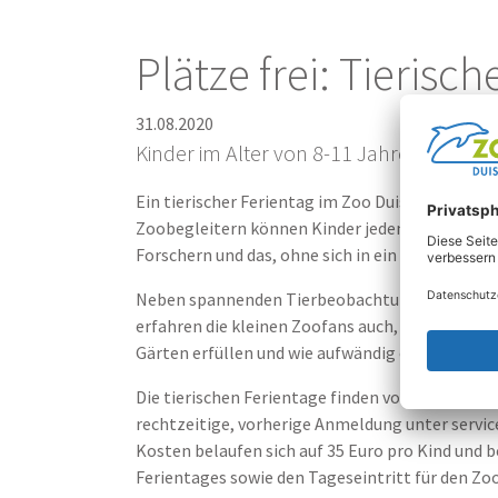
Plätze frei: Tieris
31.08.2020
Kinder im Alter von 8-11 Jahren können 
Ein tierischer Ferientag im Zoo Duisburg – in 
Zoobegleitern können Kinder jeden Montag, Mit
Forschern und das, ohne sich in ein Flugzeug se
Neben spannenden Tierbeobachtungen, verschi
erfahren die kleinen Zoofans auch, wie ein Zoo
Gärten erfüllen und wie aufwändig es ist, Geheg
Die tierischen Ferientage finden von 9-15 Uhr st
rechtzeitige, vorherige Anmeldung unter servic
Kosten belaufen sich auf 35 Euro pro Kind und b
Ferientages sowie den Tageseintritt für den Zo