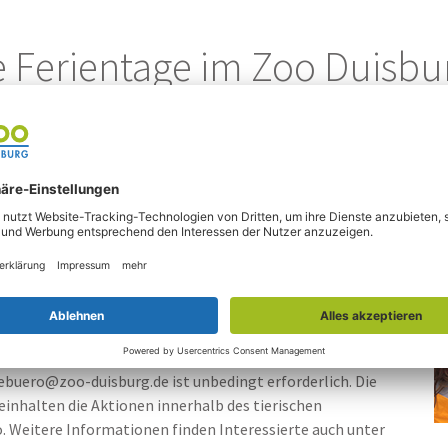
che Ferientage im Zoo Duisbu
die facettenreiche Tierwelt entdecken.
den Herbstferien ist das möglich. Gemeinsam mit den
twoch und Freitag auf Weltreise gehen, werden zu
tzen zu müssen.
edenen Bastelaktionen und kontaktlosen Spielen
 funktioniert, welche wichtigen Aufgaben Zoologische
e zu planen.
att und richten sich an Kinder von 8-11 Jahren. Eine
ebuero@zoo-duisburg.de ist unbedingt erforderlich. Die
einhalten die Aktionen innerhalb des tierischen
o. Weitere Informationen finden Interessierte auch unter