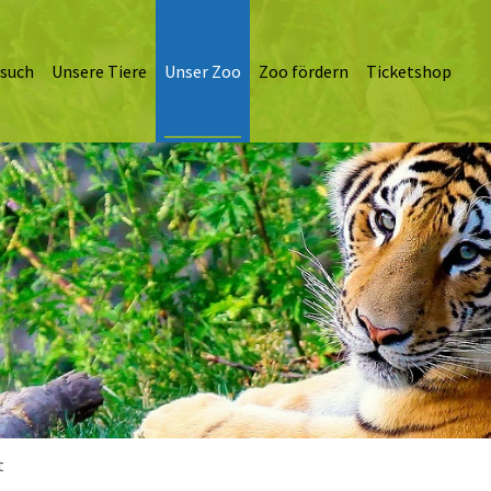
esuch
Unsere Tiere
Unser Zoo
Zoo fördern
Ticketshop
t