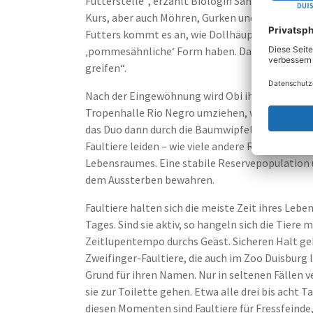
Futterstelle“, erzählt Biologin Sandra Dollhäup
Kurs, aber auch Möhren, Gurken und Paprika wer
Futters kommt es an, wie Dollhäupl weiß: „Die Pf
‚pommesähnliche‘ Form haben. Das können die 
greifen“.
Nach der Eingewöhnung wird Obi ihr Übergangsqu
Tropenhalle Rio Negro umziehen, wo sie auch i
das Duo dann durch die Baumwipfel streifen und
Faultiere leiden – wie viele andere Regenwaldb
Lebensraumes. Eine stabile Reservepopulation u
dem Aussterben bewahren.
Faultiere halten sich die meiste Zeit ihres Leb
Tages. Sind sie aktiv, so hangeln sich die Tiere
Zeitlupentempo durchs Geäst. Sicheren Halt ge
Zweifinger-Faultiere, die auch im Zoo Duisburg 
Grund für ihren Namen. Nur in seltenen Fällen 
sie zur Toilette gehen. Etwa alle drei bis acht 
diesen Momenten sind Faultiere für Fressfeinde