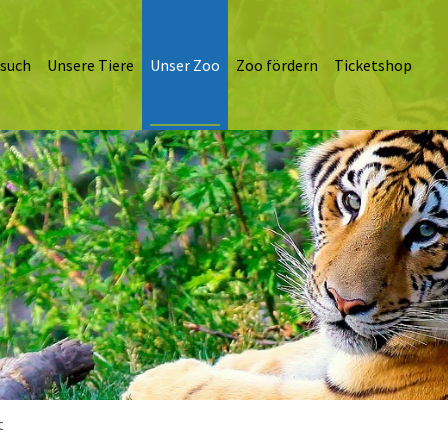
esuch
Unsere Tiere
Unser Zoo
Zoo fördern
Ticketshop
t