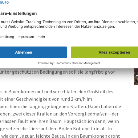
l. Vor allem gekochte Kartoffeln stehen bei Obi hoch im
den gerne gefressen. Auf die richtige Zubereitung des
leger schneiden das Futter in lange Streifen, die eine
Faultiere mit den gebogenen, langen Krallen gut
artier verlassen und in das weitläufige Areal der
hren Partner Matze kennenlernen wird. Gemeinsam soll
 im besten Fall auch für Nachwuchs sorgen. Denn
ewohner auch – unter dem stetigen Verlust ihres
nter geschützten Bedingungen soll sie langfristig vor
ens in Baumkronen auf und verschlafen den Großteil des
 mit einer Geschwindigkeit von rund 2 km/h im
ben ihnen die langen, gebogenen Krallen. Dabei haben die
leben, zwei dieser Krallen an den Vordergliedmaßen – der
verlassen Faultiere ihren Baum. Hauptsächlich dann, wenn
Tage setzen die Tiere auf dem Boden Kot und Urin ab. In
, wie dem Jaguar, leichte Beute. In den Baumkronen droht