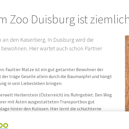
 Zoo Duisburg ist ziemlich
n an den Kaiserberg. In Duisburg wird die
o bewohnen. Hier wartet auch schon Partner
en: Faultier Matze ist ein gut getarnter Bewohner der
t der träge Geselle allein durch die Baumwipfel und hängt
ung in sein Liebesleben bringen.
Tierwelt Herberstein (Österreich) ins Ruhrgebiet. Den Weg
ihrer mit Ästen ausgestatteten Transportbox gut
age hinter den Kulissen. Hier lernt die schüchterne
nen – ganz langsam, in Faultiermanier eben. „Meist
und kommt nur in der Nacht zum Fressen an die