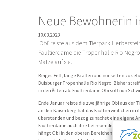
Neue Bewohnerin im
10.03.2023
‚Obi‘ reiste aus dem Tierpark Herberstei
Faultierdame die Tropenhalle Rio Negr
Matze auf sie.
Beiges Fell, lange Krallen und nur selten zu seh
Duisburger Tropenhalle Rio Negro. Bisher streif
in den Ästen ab. Faultierdame Obi soll nun Schw
Ende Januar reiste die zweijährige Obi aus der 
an den Kaiserberg hat das Faultierweibchen in 
überstanden und bezog zunächst eine eigene Anl
Faultierdame auch ihre betreuenden Pfleger ken
hängt Obi in den oberen Bereichen der Anlage 