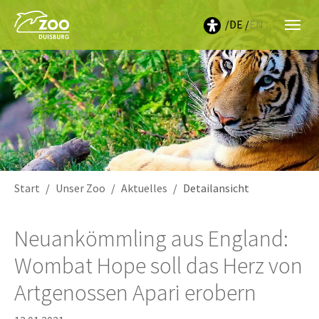
DE
EN
Sie sind hier:
Start
Unser Zoo
Aktuelles
Detailansicht
Neuankömmling aus England:
Wombat Hope soll das Herz von
Artgenossen Apari erobern